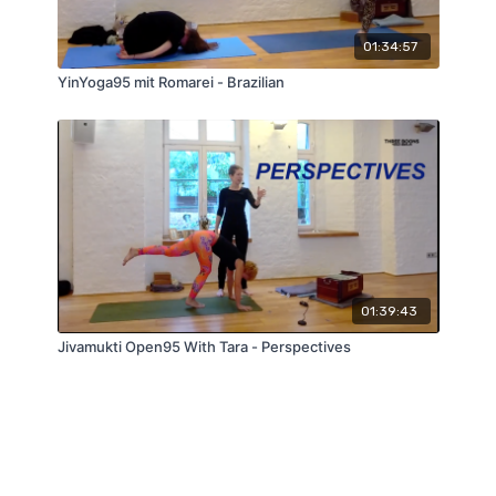
01:34:57
YinYoga95 mit Romarei - Brazilian
01:39:43
Jivamukti Open95 With Tara - Perspectives