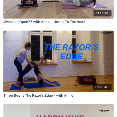
01:25:20
Jivamukti Open75 with Annie - Unreal To The Real?
01:20:48
Three Boons The Razor's Edge - with Annie