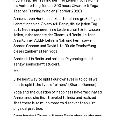
hours Teacher Training bei ihrer Lehrerin Anja Kühnel
als Vorbereitung für das 300 hours Jivamukti Yoga
Teacher Training in Indien (Februar 2020).
Annie ist von Herzen dankbar für all ihre großartigen
Lehrer*innen bei Jivamukti Berlin, die sie jeden Tag
aufs Neue inspirieren, ihre Leidenschaft & ihr Wissen
teilen, insbesondere der Jivamukti Berlin-Leiterin
Anja Kühnel, ALLEN Lehrern Nah und Fern, sowie
Sharon Gannon und David Life für die Erschaffung
dieses zauberhaften Yoga.
Annie lebt in Berlin und hat hier Psychologie und
Tanzwissenschaft studiert.
***
„The best way to uplift our own lives is to do all we
can to uplift the lives of others“ (Sharon Gannon)
Yoga and the question of happiness have fascinated
Annie since she first traveled to India and realized
that there is so much more to discover than just
physical practice.